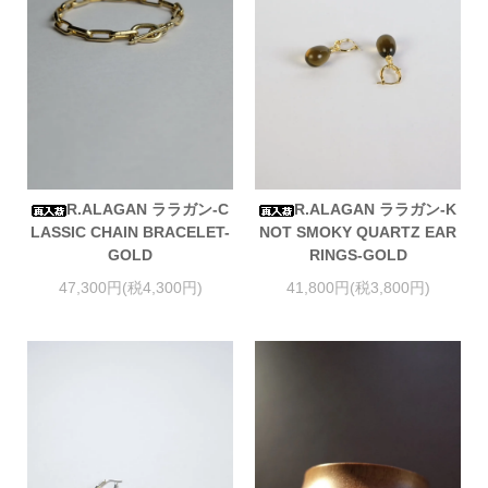
R.ALAGAN ララガン-C
R.ALAGAN ララガン-K
LASSIC CHAIN BRACELET-
NOT SMOKY QUARTZ EAR
GOLD
RINGS-GOLD
47,300円(税4,300円)
41,800円(税3,800円)