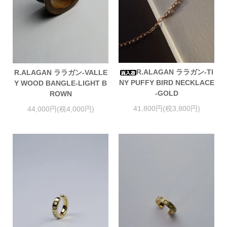
R.ALAGAN ララガン-TI
R.ALAGAN ララガン-VALLE
NY PUFFY BIRD NECKLACE
Y WOOD BANGLE-LIGHT B
-GOLD
ROWN
41,800円(税3,800円)
44,000円(税4,000円)