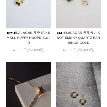
R.ALAGAN ララガン-S
R.ALAGAN ララガン-K
MALL PUFFY HOOPS -GOL
NOT SMOKY QUARTZ EAR
D
RINGS-GOLD
41,800円(税3,800円)
41,800円(税3,800円)