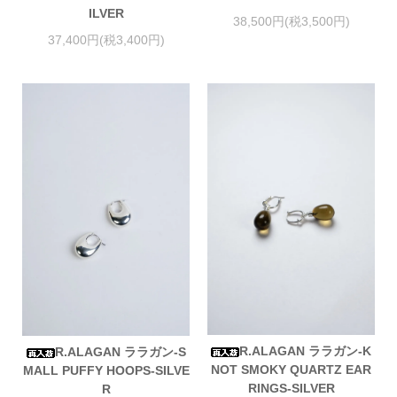
ILVER
38,500円(税3,500円)
37,400円(税3,400円)
R.ALAGAN ララガン-K
R.ALAGAN ララガン-S
NOT SMOKY QUARTZ EAR
MALL PUFFY HOOPS-SILVE
RINGS-SILVER
R