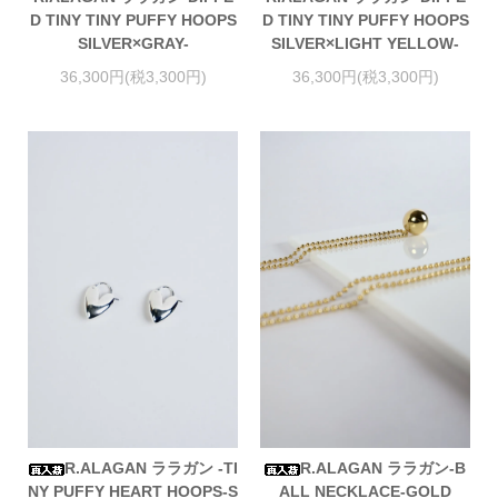
D TINY TINY PUFFY HOOPS
D TINY TINY PUFFY HOOPS
SILVER×GRAY-
SILVER×LIGHT YELLOW-
36,300円(税3,300円)
36,300円(税3,300円)
R.ALAGAN ララガン -TI
R.ALAGAN ララガン-B
NY PUFFY HEART HOOPS-S
ALL NECKLACE-GOLD