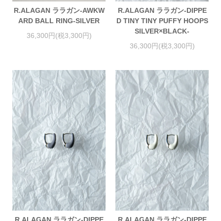
R.ALAGAN ララガン-AWKW
R.ALAGAN ララガン-DIPPE
ARD BALL RING-SILVER
D TINY TINY PUFFY HOOPS
SILVER×BLACK-
36,300円(税3,300円)
36,300円(税3,300円)
R.ALAGAN ララガン-DIPPE
R.ALAGAN ララガン-DIPPE