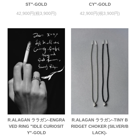
ST"-GOLD
CY"-GOLD
42,900円(税3,900円)
42,900円(税3,900円)
R.ALAGAN ララガン-ENGRA
R.ALAGAN ララガン-TINY B
VED RING "IDLE CURIOSIT
RIDGET CHOKER (SILVER/B
Y"-GOLD
LACK)-