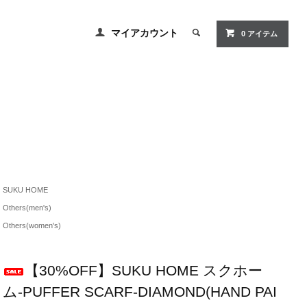
マイアカウント
0 アイテム
SUKU HOME
Others(men's)
Others(women's)
【30%OFF】SUKU HOME スクホー
ム-PUFFER SCARF-DIAMOND(HAND PAI