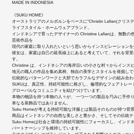
MADE IN INDONESIA
《SUKU HOME》
オーストラリアのメルボルンをベースに"Christin Lafian(ク
ライフスタイル・ホームウェアブランド。
インドネシアで育ったデザイナーの Christine Lafianは
芸術作品を
現代の家庭に取り入れたいという思いからインスピレーションを
彼女は、家庭は自己の延長線上にあると考えていて、それを背景
す。
Christine は、インドネシアの海岸沿いの小さな村々からイ
地元の職人の作品を集め真柄、独自の美学とスタイルを発掘して
伝統的なパターンワークと大胆でカラフルなデザインの組み合わ
SUKUは、真正性、持続可能性に根ざし、倫理的なフェアトレ
グローバルなコミュニティを結びつけています。
本物の物語を持つ本物の人々が、 一つ一つの製品を巧みに手作
単なる装飾品ではありません。
Suku Homeが考える持続可能な洋服とは製品そのものが持つ
商品はインドネシアの自然な美しさと豊かさ、そしてその伝統テ
Suku Homeは社会と環境の持続可能性にフォーカスし、イン
パートナーシップを維持しています。