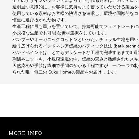
全てのデザインやブランドによって下される判断はこのフィロソ
透明且つ意識的に、お客様に気持ちよく使っていただける製品を
使用している素材はお客様の快適さを追求し、環境や国際的なコ
慎重に選び抜かれた物です。
生産工程に最も重点を置いていて、持続可能でフェアトレードに
小規模な生産でも可能 な素材選択をしています。
バンブーやオーガニックコットンといったナチュラル生地を用い
繰り広げられるインドネシア伝統のバティック技法 (batik technique
ハンドペイントは、とてもデリケートな工程で完成するまで3 
刺繍やニットも、小規模環境の中、伝統の恵みと熟練されたスキ
天然染めや手芸は繊細で手間のかかる工程ですが、一つ一つの制
られた唯一無二の Suku Homeの製品をお届けします。
MORE INFO