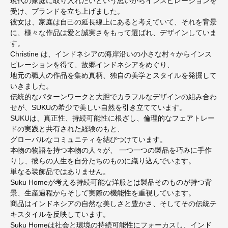
現代の家庭に取り入れたいという思いからインスピレーションを
受け、ブランドを立ち上げました。
彼女は、家庭は自己の延長線上にあると考えていて、それを背景
に、様々な作品は愛と誠実さをもって選ばれ、デザインしていま
す。
Christine は、インドネシアの海岸沿いの小さな村々からインス
ピレーションを得て、故郷インドネシアをめぐり、
地元の職人の作品を集め真柄、独自の美学とスタイルを発掘して
いきました。
伝統的なパターンワークと大胆でカラフルなデザインの組み合わ
せが、SUKUの希少で美しい自然を引き立てています。
SUKUは、真正性、持続可能性に根ざし、倫理的なフェアトレー
ドの実践と共有された経験のもと、
グローバルなコミュニティを結びつけています。
本物の物語を持つ本物の人々が、 一つ一つの製品を巧みに手作
りし、彼らの人生を自分たちのものに織り込んでいます。
単なる装飾品ではありません。
Suku Homeが考える持続可能な洋服とは製品そのものが持つ背
景、生産過程からそして実際の機能性を重視しています。
商品はインドネシアの自然な美しさと豊かさ、そしてその伝統テ
キスタイルを反映しています。
Suku Homeは社会と環境の持続可能性にフォーカスし、インド