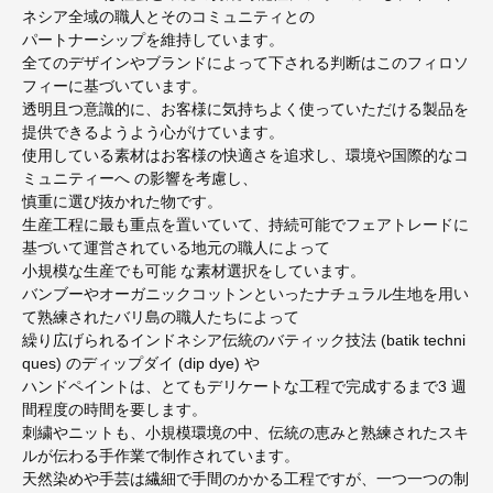
ネシア全域の職人とそのコミュニティとの
パートナーシップを維持しています。
全てのデザインやブランドによって下される判断はこのフィロソ
フィーに基づいています。
透明且つ意識的に、お客様に気持ちよく使っていただける製品を
提供できるようよう心がけています。
使用している素材はお客様の快適さを追求し、環境や国際的なコ
ミュニティーへ の影響を考慮し、
慎重に選び抜かれた物です。
生産工程に最も重点を置いていて、持続可能でフェアトレードに
基づいて運営されている地元の職人によって
小規模な生産でも可能 な素材選択をしています。
バンブーやオーガニックコットンといったナチュラル生地を用い
て熟練されたバリ島の職人たちによって
繰り広げられるインドネシア伝統のバティック技法 (batik techni
ques) のディップダイ (dip dye) や
ハンドペイントは、とてもデリケートな工程で完成するまで3 週
間程度の時間を要します。
刺繍やニットも、小規模環境の中、伝統の恵みと熟練されたスキ
ルが伝わる手作業で制作されています。
天然染めや手芸は繊細で手間のかかる工程ですが、一つ一つの制