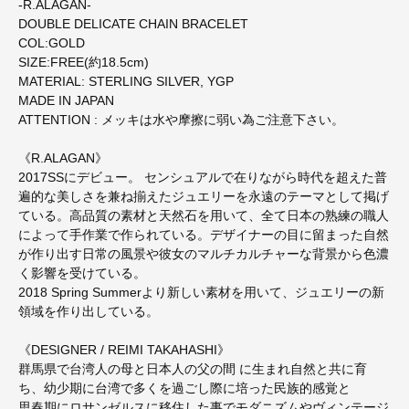
-R.ALAGAN-
DOUBLE DELICATE CHAIN BRACELET
COL:GOLD
SIZE:FREE(約18.5cm)
MATERIAL: STERLING SILVER, YGP
MADE IN JAPAN
ATTENTION : メッキは水や摩擦に弱い為ご注意下さい。
《R.ALAGAN》
2017SSにデビュー。 センシュアルで在りながら時代を超えた普
遍的な美しさを兼ね揃えたジュエリーを永遠のテーマとして掲げ
ている。高品質の素材と天然石を用いて、全て日本の熟練の職人
によって手作業で作られている。デザイナーの目に留まった自然
が作り出す日常の風景や彼女のマルチカルチャーな背景から色濃
く影響を受けている。
2018 Spring Summerより新しい素材を用いて、ジュエリーの新
領域を作り出している。
《DESIGNER / REIMI TAKAHASHI》
群馬県で台湾人の母と日本人の父の間 に生まれ自然と共に育
ち、幼少期に台湾で多くを過ごし際に培った民族的感覚と
思春期にロサンゼルスに移住した事でモダニズムやヴィンテージ