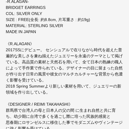
-R.ALAGAN-
BRIDGET EARRINGS
COL: SILVER ONLY
SIZE : FREE(全長: 約8.8cm, 片耳重さ : 約19g)
MATERIAL: STERLING SILVER
MADE IN JAPAN
《R.ALAGAN》
2017SSにデビュー。 センシュアルで在りながら時代を超えた普
遍的な美しさを兼ね揃えたジュエリーを永遠のテーマとして掲げ
ている。高品質の素材と天然石を用いて、全て日本の熟練の職人
によって手作業で作られている。デザイナーの目に留まった自然
が作り出す日常の風景や彼女のマルチカルチャーな背景から色濃
く影響を受けている。
2018 Spring Summerより新しい素材を用いて、ジュエリーの新
領域を作り出している。
《DESIGNER / REIMI TAKAHASHI》
群馬県で台湾人の母と日本人の父の間 に生まれ自然と共に育
ち、幼少期に台湾で多くを過ごし際に培った民族的感覚と
思春期にロサンゼルスに移住した事でモダニズムやヴィンテージ
に強く影響を受けている。