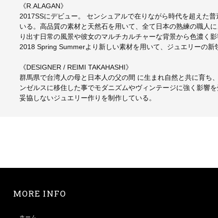
《R.ALAGAN》
2017SSにデビュー。 センシュアルで在りながら時代を超え
いる。高品質の素材と天然石を用いて、全て日本の熟練の職人に
り出す日常の風景や彼女のマルチカルチャーな背景から色濃く影
2018 Spring Summerより新しい素材を用いて、ジュエリー
《DESIGNER / REIMI TAKAHASHI》
群馬県で台湾人の母と日本人の父の間 に生まれ自然と共に育ち
ンゼルスに移住した事でモダニズムやヴィンテージに強く影響を受け
妥協しないジュエリー作りを制作している。
MORE INFO
ホーム