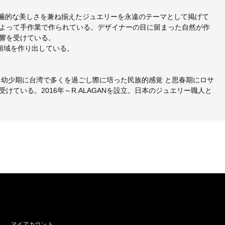
た普遍的な美しさを兼ね揃えたジュエリーを永遠のテーマとして掲げて
よって手作業で作られている。デザイナーの目に留まった自然が作
響を受けている。
の新領域を作り出している。
、幼少期に台湾で多くを過ごし際に培った民族的感覚 と思春期にロサ
ている。2016年～R.ALAGANを設立。日本のジュエリー職人と
マイアカウント