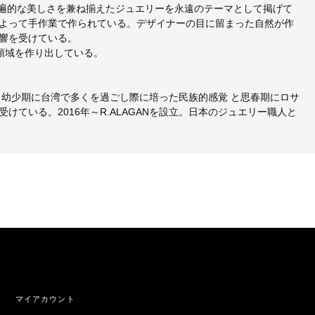
た普遍的な美しさを兼ね揃えたジュエリーを永遠のテーマとして掲げて
よって手作業で作られている。デザイナーの目に留まった自然が作
響を受けている。
の新領域を作り出している。
、幼少期に台湾で多くを過ごし際に培った民族的感覚 と思春期にロサ
ている。2016年～R.ALAGANを設立。日本のジュエリー職人と
マイアカウント