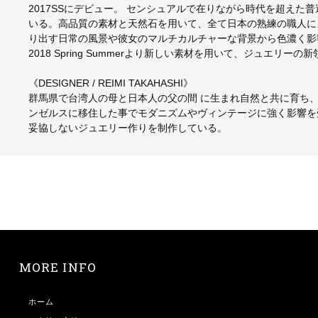
2017SSにデビュー。 センシュアルで在りながら時代を超え
いる。高品質の素材と天然石を用いて、全て日本の熟練の職人に
り出す日常の風景や彼女のマルチカルチャーな背景から色濃く影
2018 Spring Summerより新しい素材を用いて、ジュエリー
《DESIGNER / REIMI TAKAHASHI》
群馬県で台湾人の母と日本人の父の間 に生まれ自然と共に育ち
ンゼルスに移住した事でモダニズムやヴィンテージに強く影響を受け
妥協しないジュエリー作りを制作している。
MORE INFO
ホーム