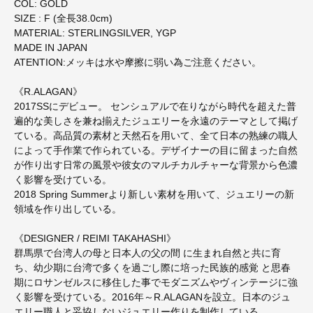
COL: GOLD
SIZE : F (全長38.0cm)
MATERIAL: STERLINGSILVER, YGP
MADE IN JAPAN
ATENTION:メッキは水や摩擦に弱い為ご注意ください。
《R.ALAGAN》
2017SSにデビュー。 センシュアルで在りながら時代を超えた普
遍的な美しさを兼ね揃えたジュエリーを永遠のテーマとして掲げ
ている。高品質の素材と天然石を用いて、全て日本の熟練の職人
によって手作業で作られている。デザイナーの目に留まった自然
が作り出す日常の風景や彼女のマルチカルチャーな背景から色濃
く影響を受けている。
2018 Spring Summerより新しい素材を用いて、ジュエリーの新
領域を作り出している。
《DESIGNER / REIMI TAKAHASHI》
群馬県で台湾人の母と日本人の父の間 に生まれ自然と共に育
ち、幼少期に台湾で多くを過ごし際に培った民族的感覚 と思春
期にロサンゼルスに移住した事でモダニズムやヴィンテージに強
く影響を受けている。2016年～R.ALAGANを設立。日本のジュ
エリー職人と妥協しないジュエリー作りを制作している。