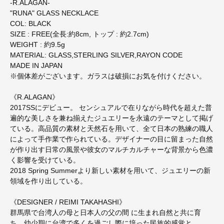
-R.ALAGAN-
"RUNA" GLASS NECKLACE
COL: BLACK
SIZE : FREE(全長:約8cm, トップ : 約2.7cm)
WEIGHT : 約9.5g
MATERIAL: GLASS,STERLING SILVER,RAYON CODE
MADE IN JAPAN
※個体差がございます。ガラスは破損にお気を付けください。
《R.ALAGAN》
2017SSにデビュー。 センシュアルで在りながら時代を超えた普
遍的な美しさを兼ね揃えたジュエリーを永遠のテーマとして掲げ
ている。高品質の素材と天然石を用いて、全て日本の熟練の職人
によって手作業で作られている。デザイナーの目に留まった自然
が作り出す日常の風景や彼女のマルチカルチャーな背景から色濃
く影響を受けている。
2018 Spring Summerより新しい素材を用いて、ジュエリーの新
領域を作り出している。
《DESIGNER / REIMI TAKAHASHI》
群馬県で台湾人の母と日本人の父の間 に生まれ自然と共に育
ち、幼少期に台湾で多くを過ごし際に培った民族的感覚と