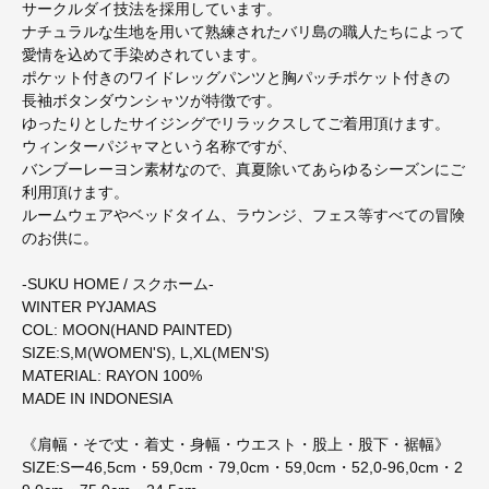
サークルダイ技法を採用しています。
ナチュラルな生地を用いて熟練されたバリ島の職人たちによって
愛情を込めて手染めされています。
ポケット付きのワイドレッグパンツと胸パッチポケット付きの
長袖ボタンダウンシャツが特徴です。
ゆったりとしたサイジングでリラックスしてご着用頂けます。
ウィンターパジャマという名称ですが、
バンブーレーヨン素材なので、真夏除いてあらゆるシーズンにご
利用頂けます。
ルームウェアやベッドタイム、ラウンジ、フェス等すべての冒険
のお供に。
-SUKU HOME / スクホーム-
WINTER PYJAMAS
COL: MOON(HAND PAINTED)
SIZE:S,M(WOMEN'S), L,XL(MEN'S)
MATERIAL: RAYON 100%
MADE IN INDONESIA
《肩幅・そで丈・着丈・身幅・ウエスト・股上・股下・裾幅》
SIZE:Sー46,5cm・59,0cm・79,0cm・59,0cm・52,0-96,0cm・2