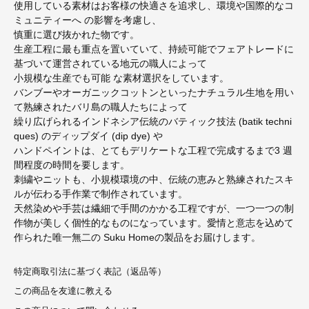
使用している素材はお客様の快適さを追求し、環境や国際的なコ
ミュニティーへ の影響を考慮し、
慎重に選び抜かれた物です。
生産工程に最も重点を置いていて、持続可能でフェアトレードに
基づいて運営されている地元の職人によって
小規模な生産でも可能 な素材選択をしています。
バンブーやオーガニックコットンといったナチュラル生地を用い
て熟練されたバリ島の職人たちによって
繰り広げられるインドネシア伝統のバティック技法 (batik techni
ques) のディップダイ (dip dye) や
ハンドペイントは、とてもデリケートな工程で完成するまで3 週
間程度の時間を要します。
刺繍やニットも、小規模環境の中、伝統の恵みと熟練されたスキ
ルが伝わる手作業で制作されています。
天然染めや手芸は繊細で手間のかかる工程ですが、一つ一つの制
作物が美しく個性的なものになっています。愛情と意志を込めて
作られた唯一無二の Suku Homeの製品をお届けします。
特定商取引法に基づく表記（返品等）
この商品を友達に教える