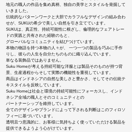
地元の職人の作品を集め真柄、独自の美学とスタイルを発掘して
いきました。
伝統的なパターンワークと大胆でカラフルなデザインの組み合わ
せが、SUKUの希少で美しい自然を引き立てています。
SUKUは、真正性、持続可能性に根ざし、倫理的なフェアトレー
ドの実践と共有された経験のもと、
グローバルなコミュニティを結びつけています。
本物の物語を持つ本物の人々が、 一つ一つの製品を巧みに手作
りし、彼らの人生を自分たちのものに織り込んでいます。
単なる装飾品ではありません。
Suku Homeが考える持続可能な洋服とは製品そのものが持つ背
景、生産過程からそして実際の機能性を重視しています。
商品はインドネシアの自然な美しさと豊かさ、そしてその伝統テ
キスタイルを反映しています。
Suku Homeは社会と環境の持続可能性にフォーカスし、インド
ネシア全域の職人とそのコミュニティとの
パートナーシップを維持しています。
全てのデザインやブランドによって下される判断はこのフィロソ
フィーに基づいています。
透明且つ意識的に、お客様に気持ちよく使っていただける製品を
提供できるようよう心がけています。