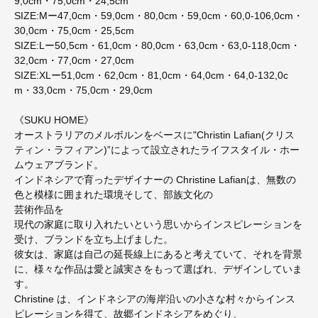
9,0cm・75,0cm・24,5cm
SIZE:Mー47,0cm・59,0cm・80,0cm・59,0cm・60,0-106,0cm・
30,0cm・75,0cm・25,5cm
SIZE:Lー50,5cm・61,0cm・80,0cm・63,0cm・63,0-118,0cm・
32,0cm・77,0cm・27,0cm
SIZE:XLー51,0cm・62,0cm・81,0cm・64,0cm・64,0-132,0c
m・33,0cm・75,0cm・29,0cm
《SUKU HOME》
オーストラリアのメルボルンをベースに"Christin Lafian(クリス
ティン・ラフィアン)”によって設立されたライフスタイル・ホー
ムウェアブランド。
インドネシアで育ったデザイナーの Christine Lafianは、無数の
色と模様に囲まれた環境そして、部族文化の
芸術作品を
現代の家庭に取り入れたいという思いからインスピレーションを
受け、ブランドを立ち上げました。
彼女は、家庭は自己の延長線上にあると考えていて、それを背景
に、様々な作品は愛と誠実さをもって選ばれ、デザインしていま
す。
Christine は、インドネシアの海岸沿いの小さな村々からインス
ピレーションを得て、故郷インドネシアをめぐり、