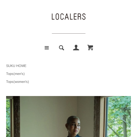
SUKU HOME
Tops(men's)
Tops(women's)