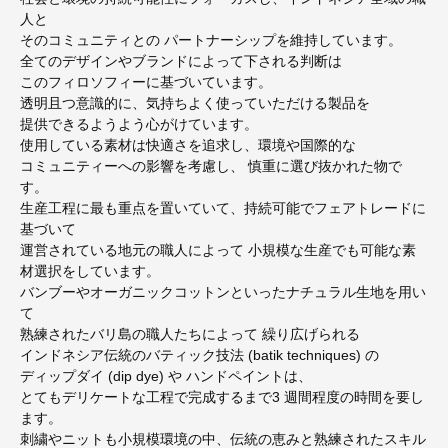
人と
そのコミュニティとの パートナーシップを維持しています。
全てのデザインやブランドによって下される判断は
このフィロソフィーに基づいています。
透明且つ意識的に、気持ちよく使っていただける製品を
提供できるようよう心がけています。
使用している素材は快適さを追求し、環境や国際的な
コミュニティーへの影響を考慮し、 慎重に選び抜かれた物で
す。
生産工程に最も重点を置いていて、持続可能でフェアトレードに
基づいて
運営されている地元の職人によって 小規模な生産でも可能な素
材選択をしています。
バンブーやオーガニックコットンといったナチュラル生地を用い
て
熟練されたバリ島の職人たちによって 繰り広げられる
インドネシア伝統のバティック技法 (batik techniques) の
ディップダイ (dip dye) や ハンドペイントは、
とてもデリケートな工程で完成するまで3 週間程度の時間を要し
ます。
刺繍やニットも小規模環境の中、伝統の恵みと熟練されたスキル