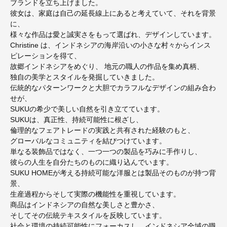
ブランドを立ち上げました。
彼女は、家庭は自己の延長線上にあると考えていて、それを背景
に、
様々な作品は愛と誠実さをもって選ばれ、デザインしています。
Christine は、インドネシアの海岸沿いの小さな村々からインス
ピレーションを得て、
故郷インドネシアをめぐり、 地元の職人の作品を集め真柄、
独自の美学とスタイルを発掘していきました。
伝統的なパターンワークと大胆でカラフルなデザインの組み合わ
せが、
SUKUの希少で美しい自然を引き立てています。
SUKUは、真正性、持続可能性に根ざし、
倫理的なフェアトレードの実践と共有された経験のもと、
グローバルなコミュニティを結びつけています。
単なる装飾品ではなく、一つ一つの製品を巧みに手作りし、
彼らの人生を自分たちのものに織り込んでいます。
SUKU HOMEが考える持続可能な洋服とは製品そのものが持つ背
景、
生産過程からそして実際の機能性を重視しています。
商品はインドネシアの自然な美しさと豊かさ、
そしてその伝統テキスタイルを反映しています。
社会と環境の持続可能性にフォーカスし、インドネシア全域の職