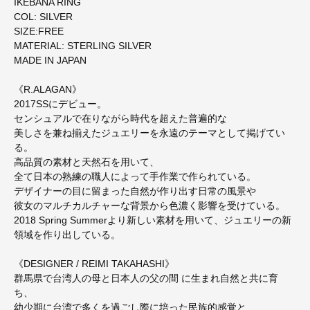
IKEBANA RING
COL: SILVER
SIZE:FREE
MATERIAL: STERLING SILVER
MADE IN JAPAN
《R.ALAGAN》
2017SSにデビュー。
センシュアルで在りながら時代を超えた普遍的な
美しさを兼ね揃えたジュエリーを永遠のテーマとして掲げてい
る。
高品質の素材と天然石を用いて、
全て日本の熟練の職人によって手作業で作られている。
デザイナーの目に留まった自然が作り出す日常の風景や
彼女のマルチカルチャーな背景から色濃く影響を受けている。
2018 Spring Summerより新しい素材を用いて、ジュエリーの新
領域を作り出している。
《DESIGNER / REIMI TAKAHASHI》
群馬県で台湾人の母と日本人の父の間 に生まれ自然と共に育
ち、
幼少期に台湾で多くを過ごし際に培った民族的感覚と