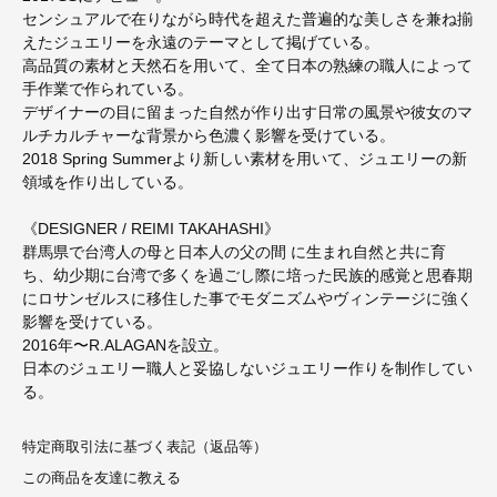
センシュアルで在りながら時代を超えた普遍的な美しさを兼ね揃
えたジュエリーを永遠のテーマとして掲げている。
高品質の素材と天然石を用いて、全て日本の熟練の職人によって
手作業で作られている。
デザイナーの目に留まった自然が作り出す日常の風景や彼女のマ
ルチカルチャーな背景から色濃く影響を受けている。
2018 Spring Summerより新しい素材を用いて、ジュエリーの新
領域を作り出している。
《DESIGNER / REIMI TAKAHASHI》
群馬県で台湾人の母と日本人の父の間 に生まれ自然と共に育
ち、幼少期に台湾で多くを過ごし際に培った民族的感覚と思春期
にロサンゼルスに移住した事でモダニズムやヴィンテージに強く
影響を受けている。
2016年〜R.ALAGANを設立。
日本のジュエリー職人と妥協しないジュエリー作りを制作してい
る。
特定商取引法に基づく表記（返品等）
この商品を友達に教える