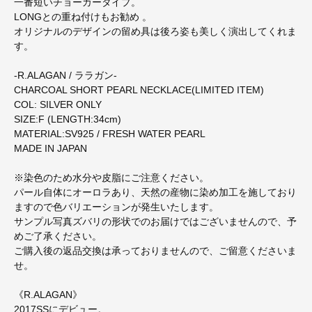
一番短いチョーカータイプ。
LONGとの重ね付けもお勧め 。
オリジナルのデザインの留め具は後ろ姿も美しく演出してくれま
す。
-R.ALAGAN / ララガン-
CHARCOAL SHORT PEARL NECKLACE(LIMITED ITEM)
COL: SILVER ONLY
SIZE:F (LENGTH:34cm)
MATERIAL:SV925 / FRESH WATER PEARL
MADE IN JAPAN
※染色のため水分や皮脂にご注意ください。
パール自体にオーロラあり、天然の産物に染め加工を施しており
ますので色バリエーションが発生いたします。
サンプル写真ズバリの形状でのお届けではございませんので、予
めご了承ください。
ご購入後の返品交換は承っておりませんので、ご留意くださいま
せ。
《R.ALAGAN》
2017SSにデビュー。