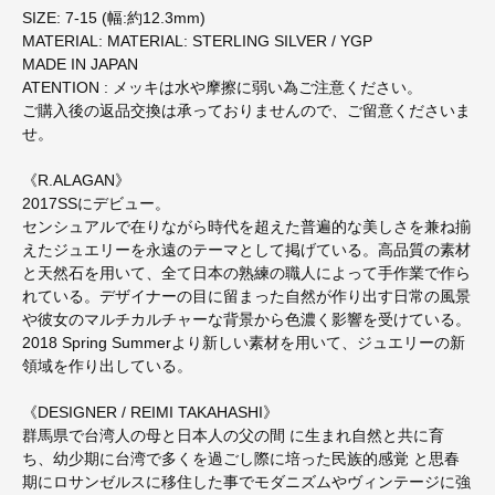
SIZE: 7-15 (幅:約12.3mm)
MATERIAL: MATERIAL: STERLING SILVER / YGP
MADE IN JAPAN
ATENTION : メッキは水や摩擦に弱い為ご注意ください。
ご購入後の返品交換は承っておりませんので、ご留意くださいま
せ。
《R.ALAGAN》
2017SSにデビュー。
センシュアルで在りながら時代を超えた普遍的な美しさを兼ね揃
えたジュエリーを永遠のテーマとして掲げている。高品質の素材
と天然石を用いて、全て日本の熟練の職人によって手作業で作ら
れている。デザイナーの目に留まった自然が作り出す日常の風景
や彼女のマルチカルチャーな背景から色濃く影響を受けている。
2018 Spring Summerより新しい素材を用いて、ジュエリーの新
領域を作り出している。
《DESIGNER / REIMI TAKAHASHI》
群馬県で台湾人の母と日本人の父の間 に生まれ自然と共に育
ち、幼少期に台湾で多くを過ごし際に培った民族的感覚 と思春
期にロサンゼルスに移住した事でモダニズムやヴィンテージに強