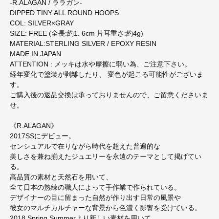
-R.ALAGAN / ララガン-
DIPPED TINY ALL ROUND HOOPS
COL: SILVER×GRAY
SIZE: FREE (全⻑:約1. 6cm 片耳重さ:約4g)
MATERIAL:STERLING SILVER / EPOXY RESIN
MADE IN JAPAN
ATTENTION : メッキは水や摩擦に弱い為、ご注意下さい。
経年変化で塗装が剥離したり、 変色が起こる可能性がございま
す。
ご購入後の返品交換は承っておりませんので、ご留意くださいま
せ。
《R.ALAGAN》
2017SSにデビュー。
センシュアルで在りながら時代を超えた普遍的な
美しさを兼ね揃えたジュエリーを永遠のテーマとして掲げてい
る。
高品質の素材と天然石を用いて、
全て日本の熟練の職人によって手作業で作られている。
デザイナーの目に留まった自然が作り出す日常の風景や
彼女のマルチカルチャーな背景から色濃く影響を受けている。
2018 Spring Summerより新しい素材を用いて、