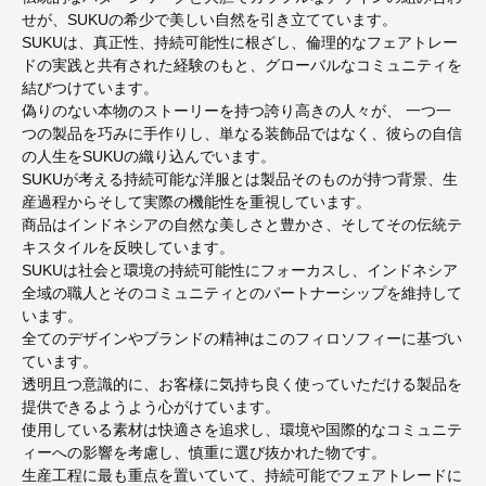
せが、SUKUの希少で美しい自然を引き立てています。
SUKUは、真正性、持続可能性に根ざし、倫理的なフェアトレー
ドの実践と共有された経験のもと、グローバルなコミュニティを
結びつけています。
偽りのない本物のストーリーを持つ誇り高きの人々が、 一つ一
つの製品を巧みに手作りし、単なる装飾品ではなく、彼らの自信
の人生をSUKUの織り込んでいます。
SUKUが考える持続可能な洋服とは製品そのものが持つ背景、生
産過程からそして実際の機能性を重視しています。
商品はインドネシアの自然な美しさと豊かさ、そしてその伝統テ
キスタイルを反映しています。
SUKUは社会と環境の持続可能性にフォーカスし、インドネシア
全域の職人とそのコミュニティとのパートナーシップを維持して
います。
全てのデザインやブランドの精神はこのフィロソフィーに基づい
ています。
透明且つ意識的に、お客様に気持ち良く使っていただける製品を
提供できるようよう心がけています。
使用している素材は快適さを追求し、環境や国際的なコミュニテ
ィーへの影響を考慮し、慎重に選び抜かれた物です。
生産工程に最も重点を置いていて、持続可能でフェアトレードに