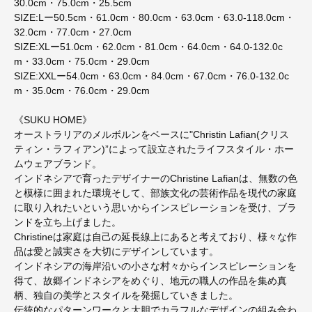
30.0cm・75.0cm・25.5cm
SIZE:Lー50.5cm・61.0cm・80.0cm・63.0cm・63.0-118.0cm・
32.0cm・77.0cm・27.0cm
SIZE:XLー51.0cm・62.0cm・81.0cm・64.0cm・64.0-132.0c
m・33.0cm・75.0cm・29.0cm
SIZE:XXLー54.0cm・63.0cm・84.0cm・67.0cm・76.0-132.0c
m・35.0cm・76.0cm・29.0cm
《SUKU HOME》
オーストラリアのメルボルンをベースに"Christin Lafian(クリス
ティン・ラフィアン)”によって設立されたライフスタイル・ホー
ムウェアブランド。
インドネシアで育ったデザイナーのChristine Lafianは、無数の色
と模様に囲まれた環境そして、部族文化の芸術作品を現代の家庭
に取り入れたいという思いからインスピレーションを受け、ブラ
ンドを立ち上げました。
Christineは家庭は自己の延長線上にあると考えており、様々な作
品は愛と誠実さを大切にデザインしています。
インドネシアの海岸沿いの小さな村々からインスピレーションを
得て、故郷インドネシアをめぐり、地元の職人の作品を集め真
柄、独自の美学とスタイルを発掘していきました。
伝統的なパターンワークと大胆でカラフルなデザインの組み合わ