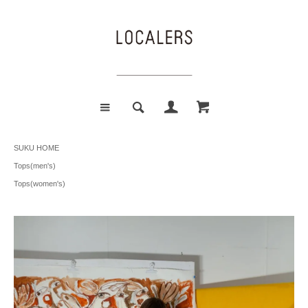
SUKU HOME
Tops(men's)
Tops(women's)