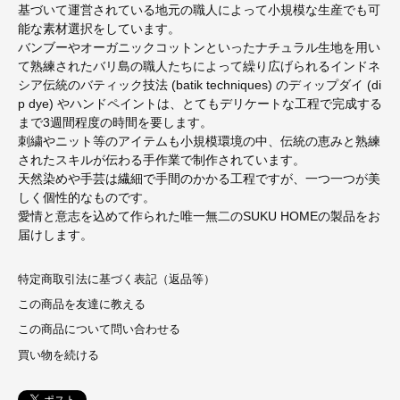
基づいて運営されている地元の職人によって小規模な生産でも可
能な素材選択をしています。
バンブーやオーガニックコットンといったナチュラル生地を用い
て熟練されたバリ島の職人たちによって繰り広げられるインドネ
シア伝統のバティック技法 (batik techniques) のディップダイ (di
p dye) やハンドペイントは、とてもデリケートな工程で完成する
まで3週間程度の時間を要します。
刺繍やニット等のアイテムも小規模環境の中、伝統の恵みと熟練
されたスキルが伝わる手作業で制作されています。
天然染めや手芸は繊細で手間のかかる工程ですが、一つ一つが美
しく個性的なものです。
愛情と意志を込めて作られた唯一無二のSUKU HOMEの製品をお
届けします。
特定商取引法に基づく表記（返品等）
この商品を友達に教える
この商品について問い合わせる
買い物を続ける