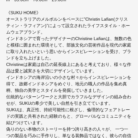
《SUKU HOME》
オーストラリアのメルボルンをベースに"Christin Lafian(クリス
ティン・ラフィアン)”によって設立されたライフスタイル・ホー
ムウェアブランド。
インドネシアで育ったデザイナーのChristine Lafianは、無数の色
と模様に囲まれた環境そして、部族文化の芸術作品を現代の家庭
に取り入れたいという思いからインスピレーションを受け、ブラ
ンドを立ち上げました。
Christineは家庭は自己の延長線上にあると考えており、様々な作
品は愛と誠実さを大切にデザインしています。
インドネシアの海岸沿いの小さな村々からインスピレーションを
得て、故郷インドネシアをめぐり、地元の職人の作品を集め真
柄、独自の美学とスタイルを発掘していきました。
伝統的なパターンワークと大胆でカラフルなデザインの組み合わ
せが、SUKUの希少で美しい自然を引き立てています。
SUKUは、真正性、持続可能性に根ざし、倫理的なフェアトレー
ドの実践と共有された経験のもと、グローバルなコミュニティを
結びつけています。
偽りのない本物のストーリーを持つ誇り高きの人々が、 一つ一
つの製品を巧みに手作りし、単なる装飾品ではなく、彼らの自信