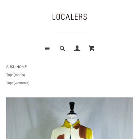
SUKU HOME
Tops(men's)
Tops(women's)