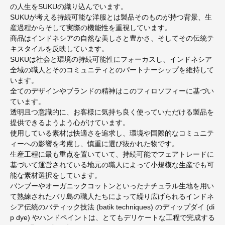
の人生をSUKUの織り込んでいます。
SUKUが考える持続可能な洋服とは製品そのものが持つ背景、生
産過程からそして実際の機能性を重視しています。
商品はインドネシアの自然な美しさと豊かさ、そしてその伝統テ
キスタイルを反映しています。
SUKUは社会と環境の持続可能性にフォーカスし、インドネシア
全域の職人とそのコミュニティとのパートナーシップを維持して
います。
全てのデザインやブランドの精神はこのフィロソフィーに基づい
ています。
透明且つ意識的に、お客様に気持ち良く使っていただける製品を
提供できるようよう心がけています。
使用している素材は快適さを追求し、環境や国際的なコミュニテ
ィーへの影響を考慮し、慎重に選び抜かれた物です。
生産工程に最も重点を置いていて、持続可能でフェアトレードに
基づいて運営されている地元の職人によって小規模な生産でも可
能な素材選択をしています。
バンブーやオーガニックコットンといったナチュラル生地を用い
て熟練されたバリ島の職人たちによって繰り広げられるインドネ
シア伝統のバティック技法 (batik techniques) のディップダイ (di
p dye) やハンドペイントは、とてもデリケートな工程で完成する