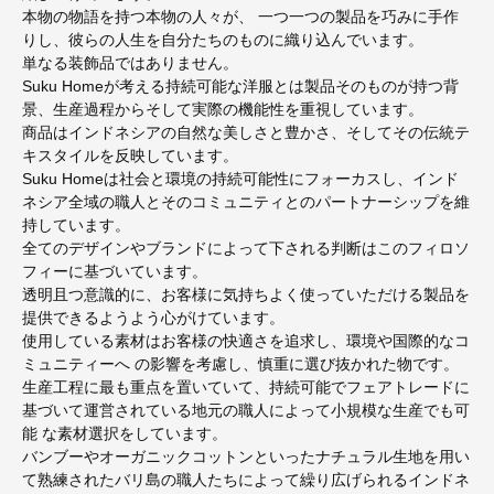
本物の物語を持つ本物の人々が、 一つ一つの製品を巧みに手作
りし、彼らの人生を自分たちのものに織り込んでいます。
単なる装飾品ではありません。
Suku Homeが考える持続可能な洋服とは製品そのものが持つ背
景、生産過程からそして実際の機能性を重視しています。
商品はインドネシアの自然な美しさと豊かさ、そしてその伝統テ
キスタイルを反映しています。
Suku Homeは社会と環境の持続可能性にフォーカスし、インド
ネシア全域の職人とそのコミュニティとのパートナーシップを維
持しています。
全てのデザインやブランドによって下される判断はこのフィロソ
フィーに基づいています。
透明且つ意識的に、お客様に気持ちよく使っていただける製品を
提供できるようよう心がけています。
使用している素材はお客様の快適さを追求し、環境や国際的なコ
ミュニティーへ の影響を考慮し、慎重に選び抜かれた物です。
生産工程に最も重点を置いていて、持続可能でフェアトレードに
基づいて運営されている地元の職人によって小規模な生産でも可
能 な素材選択をしています。
バンブーやオーガニックコットンといったナチュラル生地を用い
て熟練されたバリ島の職人たちによって繰り広げられるインドネ