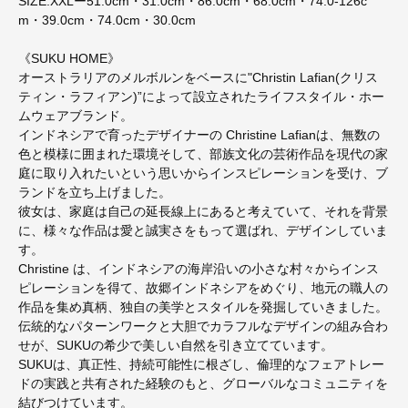
SIZE:XXLー51.0cm・31.0cm・86.0cm・68.0cm・74.0-126c
m・39.0cm・74.0cm・30.0cm
《SUKU HOME》
オーストラリアのメルボルンをベースに"Christin Lafian(クリス
ティン・ラフィアン)”によって設立されたライフスタイル・ホー
ムウェアブランド。
インドネシアで育ったデザイナーの Christine Lafianは、無数の
色と模様に囲まれた環境そして、部族文化の芸術作品を現代の家
庭に取り入れたいという思いからインスピレーションを受け、ブ
ランドを立ち上げました。
彼女は、家庭は自己の延長線上にあると考えていて、それを背景
に、様々な作品は愛と誠実さをもって選ばれ、デザインしていま
す。
Christine は、インドネシアの海岸沿いの小さな村々からインス
ピレーションを得て、故郷インドネシアをめぐり、地元の職人の
作品を集め真柄、独自の美学とスタイルを発掘していきました。
伝統的なパターンワークと大胆でカラフルなデザインの組み合わ
せが、SUKUの希少で美しい自然を引き立てています。
SUKUは、真正性、持続可能性に根ざし、倫理的なフェアトレー
ドの実践と共有された経験のもと、グローバルなコミュニティを
結びつけています。