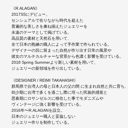
《R.ALAGAN》
2017SSにデビュー。
センシュアルで在りながら時代を超えた
普遍的な美しさを兼ね揃えたジュエリーを
永遠のテーマとして掲げている。
高品質の素材と天然石を用いて、
全て日本の熟練の職人によって手作業で作られている。
デザイナーの目に留まった自然が作り出す日常の風景や
彼女のマルチカルチャーな背景から色濃く影響を受けている。
2018 Spring Summerより新しい素材を用いて、
ジュエリーの新領域を作り出している。
《DESIGNER / REIMI TAKAHASHI》
群馬県で台湾人の母と日本人の父の間 に生まれ自然と共に育ち
幼少期に台湾で多くを過ごし際に培った民族的感覚と
思春期にロサンゼルスに移住した事でモダニズムや
ヴィンテージに強く影響を受けている。
2016年〜R.ALAGANを設立。
日本のジュエリー職人と妥協しない
ジュエリー作りを制作している。