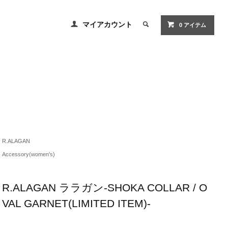
マイアカウント
0 アイテム
R.ALAGAN
Accessory(women's)
R.ALAGAN ララガン-SHOKA COLLAR / O
VAL GARNET(LIMITED ITEM)-