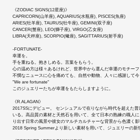
《ZODIAC SIGNS(12星座)》
CAPRICORN(山羊座), AQUARIUS(水瓶座), PISCES(魚座)
ARIES(牡羊座), TAURUS(牡牛座), GEMINI(双子座)
CANCER(蟹座), LEO(獅子座), VIRGO(乙女座)
LIBRA(天秤座), SCORPIO(蠍座), SAGITTARIUS(射手座)
-FORTUNATE-
幸運を。
手を重ねる。抱きしめる。言葉をもらう。
心の温め方は様々あるけれど、世界中から選んだ幸運のモチーフ
不憫なニュースに心を痛めても、自然や動物、人々に感謝して今
"We are fortunate"
このジュエリーたちが幸運をもたらしますように。
《R.ALAGAN》
2017SSにデビュー。 センシュアルで在りながら時代を超え
いる。高品質の素材と天然石を用いて、全て日本の熟練の職人に
り出す日常の風景や彼女のマルチカルチャーな背景から色濃く影
2018 Spring Summerより新しい素材を用いて、ジュエリー