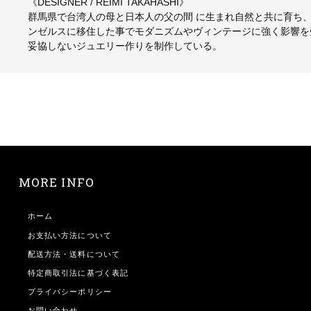
《DESIGNER / REIMI TAKAHASHI》
群馬県で台湾人の母と日本人の父の間 に生まれ自然と共に育ち
ンゼルスに移住した事でモダニズムやヴィンテージに強く影響を受け
妥協しないジュエリー作りを制作している。
MORE INFO
ホーム
お支払い方法について
配送方法・送料について
特定商取引法に基づく表記
プライバシーポリシー
お問い合わせ