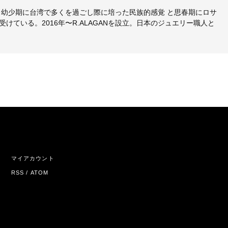
、幼少期に台湾で多くを過ごし際に培った民族的感覚 と思春期にロサ
ている。2016年〜R.ALAGANを設立。日本のジュエリー職人と
マイアカウント
RSS
/
ATOM